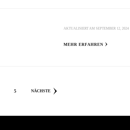
AKTUALISIERT AM
SEPTEMBER 12, 2024
MEHR ERFAHREN
SEITE
5
NÄCHSTE