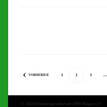
Seitennummerierung
SEITE
SEITE
SEITE
1
2
3
…
VORHERIGE
der
Beiträge