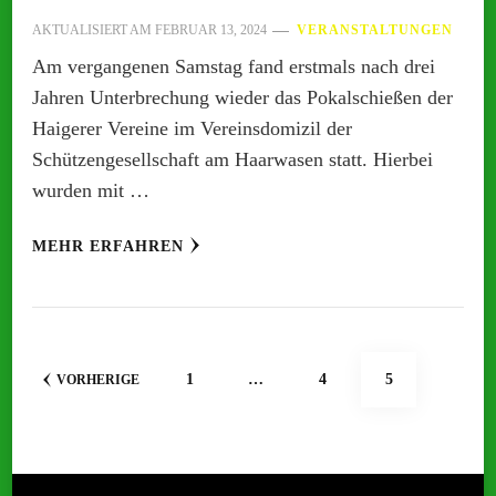
AKTUALISIERT AM
FEBRUAR 13, 2024
VERANSTALTUNGEN
Am vergangenen Samstag fand erstmals nach drei
Jahren Unterbrechung wieder das Pokalschießen der
Haigerer Vereine im Vereinsdomizil der
Schützengesellschaft am Haarwasen statt. Hierbei
wurden mit …
MEHR ERFAHREN
Seitennummerierung
SEITE
SEITE
SEITE
1
…
4
5
VORHERIGE
der
Beiträge